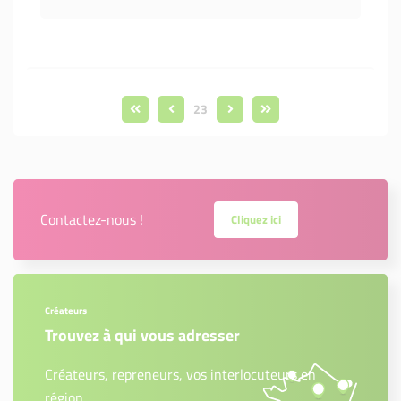
23
Contactez-nous !
Cliquez ici
Créateurs
Trouvez à qui vous adresser
Créateurs, repreneurs, vos interlocuteurs en
région.