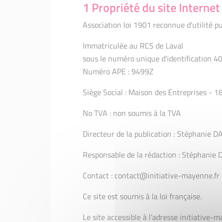
1 Propriété du site Internet
FOCUS ENTREPRENEURS : Ma
KAUFLING 
Coudray
Association loi 1901 reconnue d’utilité p
FOCUS EN
FOCUS ENTREPRENEURS : Al
Aux Délic
Immatriculée au RCS de Laval
FOCUS ENTREPRENEURS : A
FOCUS EN
sous le numéro unique d'identification 
PETITS GUIDONS
BARIBA
Numéro APE : 9499Z
Emma RIVAIN et Wilfrid LO
FOCUS EN
funéraires
VINCENT 
Siège Social : Maison des Entreprises - 18
FOCUS ENTREPRENEURS : Jac
Emma RIVA
No TVA : non soumis à la TVA
THANATOPR
FOCUS ENTREPRENEURS : Lu
FOUGERAIS
FOCUS EN
Directeur de la publication : Stéphanie 
Intempore
FOCUS ENTREPRENEURS : La
Responsable de la rédaction : Stéphanie
Laura
FOCUS EN
- Menuise
Contact : contact@initiative-mayenne.fr
FOCUS EN
- Les fro
Ce site est soumis à la loi française.
Le site accessible à l’adresse initiative-