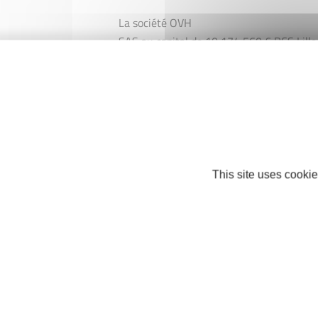
La société OVH
SAS au capital de 10 174 560 € RCS Lille
424 761 419 00011
Siège social : 2 rue Kellermann - 59100 
à http://www.ovh.com et joignable au +3
This site uses cookie
Nos partenaires