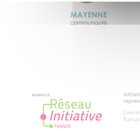
Initia
MEMBRE DE
repren
Créé en
françai