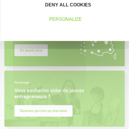
DENY ALL COOKIES
Créateurs
Trouvez à qui vous adresser
PERSONALIZE
Créateurs, repreneurs, vos interlocuteurs en
région.
En savoir plus
Parrainage
Vous souhaitez aider de jeunes
entrepreneurs ?
Devenez parrain ou marraine