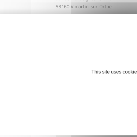
53160 Vimartin-sur-Orthe
Téléphone : +33 2 43 37 42 94
voscheveuxetnous@gmail.com
Facebook
Instagram
This site uses cookie