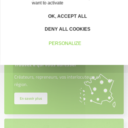
want to activate
OK, ACCEPT ALL
Contactez-nous !
Cliquez ici
DENY ALL COOKIES
PERSONALIZE
Créateurs
Trouvez à qui vous adresser
Créateurs, repreneurs, vos interlocuteurs en
région.
En savoir plus