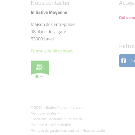
Nous contacter
Accès 
Initiative Mayenne
Qui som
Maison des Entreprises
18 place de la gare
53000 Laval
Retro
Formulaire de contact
Fa
© 2020 Initiative France -
Intranet
-
Mentions légales
-
Conditions Générales d'Utilisation
-
Politique de confidentialité
-
Politique de gestion des cookies
-
Nous contacter