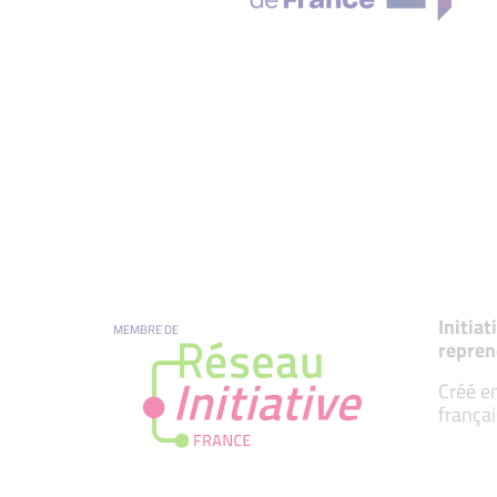
Initia
MEMBRE DE
repren
Créé en
françai