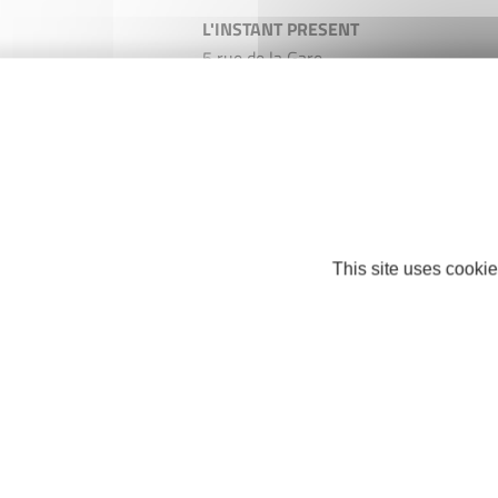
L'INSTANT PRESENT
5 rue de la Gare
53400 Craon
Mobile : +33 2 43 09 92 87
instantpresent.craon@gmail.com
Facebook
This site uses cookie