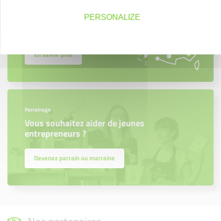
Créateurs, repreneurs, vos interlocuteurs en
PERSONALIZE
région.
En savoir plus
Parrainage
Vous souhaitez aider de jeunes
entrepreneurs ?
Devenez parrain ou marraine