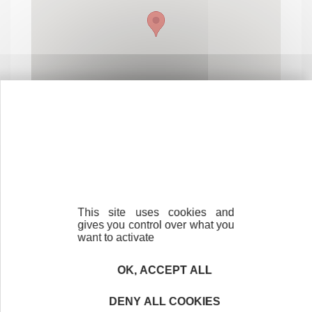
This site uses cookies and
Contactez-nous !
Cliquez ici
gives you control over what you
want to activate
OK, ACCEPT ALL
Créateurs
DENY ALL COOKIES
Trouvez à qui vous adresser