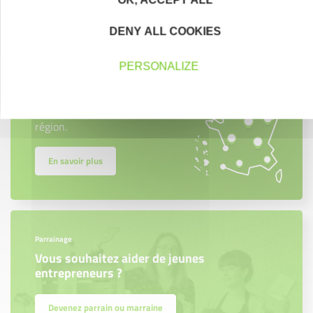
DENY ALL COOKIES
Créateurs
PERSONALIZE
Trouvez à qui vous adresser
Créateurs, repreneurs, vos interlocuteurs en
région.
En savoir plus
Parrainage
Vous souhaitez aider de jeunes
entrepreneurs ?
Devenez parrain ou marraine