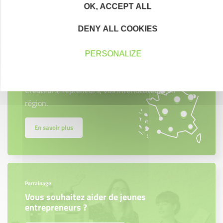
Contactez-nous !
Cliquez ici
OK, ACCEPT ALL
DENY ALL COOKIES
PERSONALIZE
Créateurs
Trouvez à qui vous adresser
Créateurs, repreneurs, vos interlocuteurs en
région.
En savoir plus
Parrainage
Vous souhaitez aider de jeunes
entrepreneurs ?