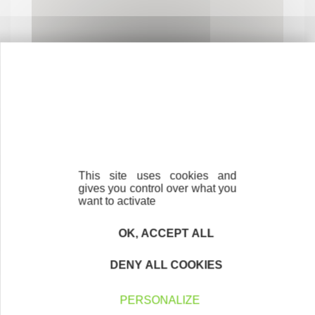
Contactez-nous !
Cliquez ici
This site uses cookies and
gives you control over what you
want to activate
Créateurs
Trouvez à qui vous adresser
OK, ACCEPT ALL
Créateurs, repreneurs, vos interlocuteurs en
DENY ALL COOKIES
région.
PERSONALIZE
En savoir plus