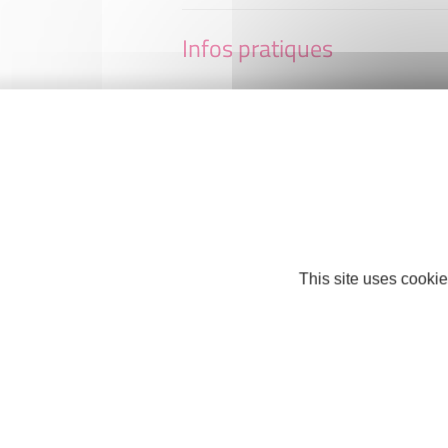
Infos pratiques
GUEDON EVENEMENT
6 rue Pierre du Fau
53940 Ahuillé
Mobile : +33 7 71 62 69 98
guedon.event@gmail.com
Facebook
This site uses cookie