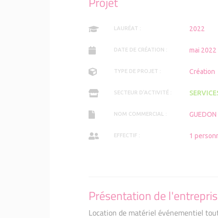
Projet
FOCUS ENTREPRENEURS : Ma
KAUFLING 
Coudray
FOCUS EN
2022
LAURÉAT :
FOCUS ENTREPRENEURS : Al
Aux Délic
FOCUS ENTREPRENEURS : A
FOCUS EN
mai 2022
DATE DE CRÉATION :
PETITS GUIDONS
BARIBA
Création
TYPE DE PROJET :
Emma RIVAIN et Wilfrid LO
FOCUS EN
funéraires
VINCENT 
SERVICE
SECTEUR D'ACTIVITÉ :
FOCUS ENTREPRENEURS : Jac
Emma RIVA
THANATOPR
GUEDON
NOM COMMERCIAL :
FOCUS ENTREPRENEURS : Lu
FOUGERAIS
FOCUS EN
Intempore
1 person
EFFECTIF :
FOCUS ENTREPRENEURS : La
Laura
FOCUS EN
- Menuise
FOCUS EN
- Les fro
Présentation de l'entrepri
Location de matériel événementiel tou