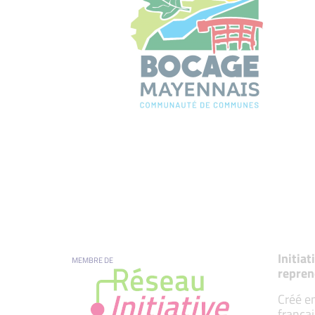
Initia
MEMBRE DE
repren
Créé en
françai