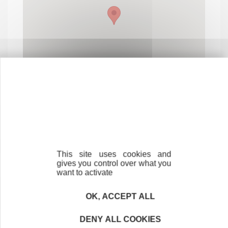
This site uses cookies and
Contactez-nous !
Cliquez ici
gives you control over what you
want to activate
OK, ACCEPT ALL
Créateurs
DENY ALL COOKIES
Trouvez à qui vous adresser