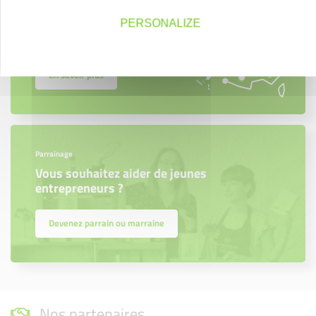
Créateurs, repreneurs, vos interlocuteurs en
PERSONALIZE
région.
En savoir plus
Parrainage
Vous souhaitez aider de jeunes
entrepreneurs ?
Devenez parrain ou marraine
Nos partenaires