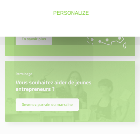
Trouvez à qui vous adresser
PERSONALIZE
Créateurs, repreneurs, vos interlocuteurs en
région.
En savoir plus
Parrainage
Vous souhaitez aider de jeunes
entrepreneurs ?
Devenez parrain ou marraine