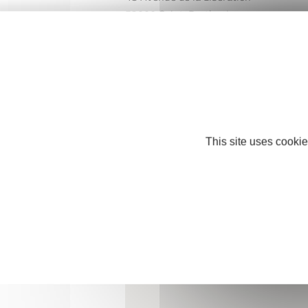
53000 Saint-Berthevin
Mobile : +33 6 25 72 28 42
saintberthevin@dietplus.fr
http://www.dietplus.fr/
This site uses cookie