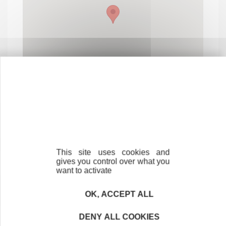
This site uses cookies and
Contactez-nous !
Cliquez ici
gives you control over what you
want to activate
OK, ACCEPT ALL
Créateurs
Trouvez à qui vous adresser
DENY ALL COOKIES