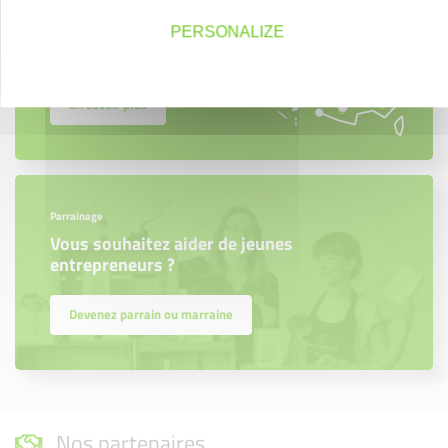
Créateurs, repreneurs, vos interlocuteurs en
PERSONALIZE
région.
En savoir plus
Parrainage
Vous souhaitez aider de jeunes
entrepreneurs ?
Devenez parrain ou marraine
Nos partenaires