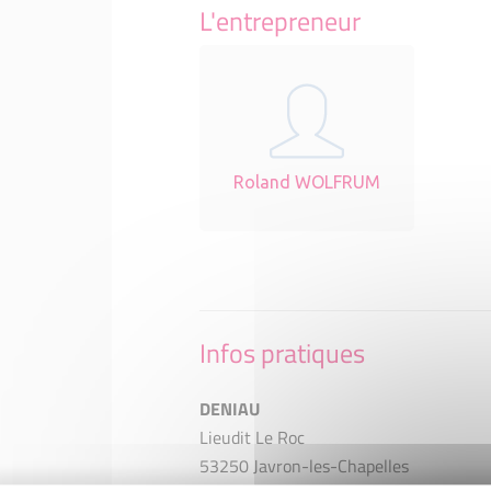
L'entrepreneur
Roland WOLFRUM
Infos pratiques
DENIAU
Lieudit Le Roc
53250 Javron-les-Chapelles