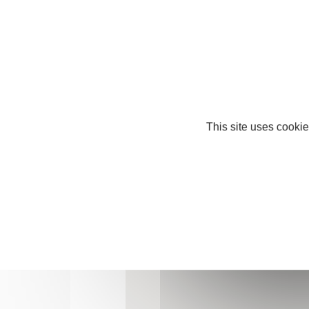
Téléphone : +33 2 43 03 40 52
Roland.wolfrum@deniau.fr
http://deniau.fr
This site uses cookie