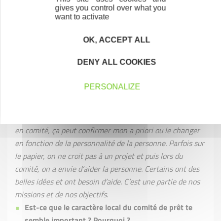
projet devant les membres du comité de son territoire. Il
gives you control over what you
a environ 15 minutes d'allouées à sa présentation,
want to activate
suivies de 15 minutes de questions-réponses pour
approfondir certains points. Le comité délibère dans la
OK, ACCEPT ALL
foulée et donne au porteur de projet sa décision motivée.
DENY ALL COOKIES
Pour moi, la présence du porteur est indispensable. Je
PERSONALIZE
prends toujours le temps d’étudier les dossiers en amont
du comité et j’ai naturellement un a priori qui se
dessine à la lecture du dossier. Quand je vois la personne
en comité, ça peut confirmer mon a priori ou le changer
en fonction de la personnalité de la personne. Parfois sur
le papier, on ne croit pas à un projet et puis lors du
comité, on a envie d’aider la personne. Certains ont des
belles idées et ont besoin d’aide. C’est une partie de nos
missions et de nos objectifs.
Est-ce que le caractère local du comité de prêt te
semble important ? Pourquoi ?