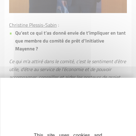
Christine Plessis-Sabin
:
Qu’est ce qui t’as donné envie de t’impliquer en tant
que membre du comité de prêt d’Initiative
Mayenne ?
Ce qui m’a attiré dans le comité, c’est le sentiment d’être
utile, d'être au service de l'économie et de pouvoir
accompagner, conseiller et aider les porteurs de projet
avec mes connaissances et compétences.
En quoi consiste le comité de prêt ? En quoi ça te
semble une étape importante pour le porteur de
projet ?
Le comité de prêt est l'étape où le porteur de projet qui
fait une demande de prêt d'honneur vient présenter son
This site uses cookies and