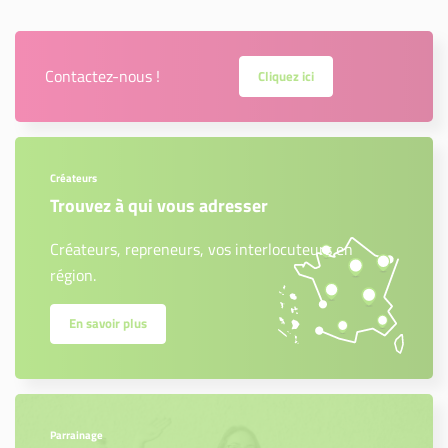
Contactez-nous !
Cliquez ici
Créateurs
Trouvez à qui vous adresser
Créateurs, repreneurs, vos interlocuteurs en
région.
En savoir plus
Parrainage